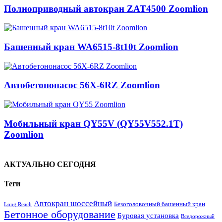
Полноприводный автокран ZAT4500 Zoomlion
Башенный кран WA6515-8t10t Zoomlion
Автобетононасос 56X-6RZ Zoomlion
Мобильный кран QY55V (QY55V552.1T)
Zoomlion
АКТУАЛЬНО СЕГОДНЯ
Теги
Автокран шоссейный
Безоголовочный башенный кран
Long Reach
Бетонное оборудование
Буровая установка
Вседорожный