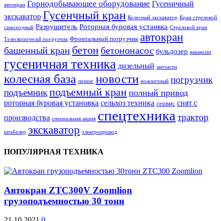
Горнодобывающее оборудование
Гусеничный
автокран
Гусенчный кран
экскаватор
Колесный экскаватор
Кран стреловой
Разрушитель
Роторная буровая устанвка
самоходный
Стреловой кран
автокран
Фронтальный погрузчик
Телескопическй погрузчик
бетон
башенный кран
бетононасос
бульдозер
вакансии
гусеничная техника
дизельный
запчасти
колесная база
новости
погрузчик
лизинг
ножничный
подъемный кран
подъемник
полный привод
роторная буровая установка
сельхоз техника
снят с
сервис
спецтехника
трактор
производства
специальная акция
экскаватор
штабелер
электропривод
ПОПУЛЯРНАЯ ТЕХНИКА
Автокран ZTC300V Zoomlion
грузоподъемностью 30 тонн
21.10.2021
0