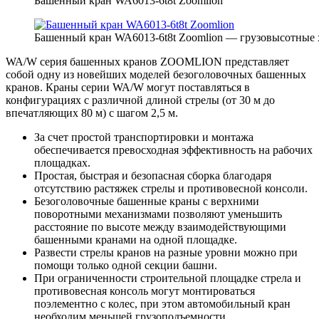
Башенный кран WA6013-6t8t Zoomlion
Башенный кран WA6013-6t8t Zoomlion — грузовысотные 
WA/W серия башенных кранов ZOOMLION представляет
собой одну из новейших моделей безоголовочных башенных
кранов. Краны серии WA/W могут поставляться в
конфигурациях с различной длиной стрелы (от 30 м до
впечатляющих 80 м) с шагом 2,5 м.
За счет простой транспортировки и монтажа
обеспечивается превосходная эффективность на рабочих
площадках.
Простая, быстрая и безопасная сборка благодаря
отсутствию растяжек стрелы и противовесной консоли.
Безоголовочные башенные краны с верхними
поворотными механизмами позволяют уменьшить
расстояние по высоте между взаимодействующими
башенными кранами на одной площадке.
Развести стрелы кранов на разные уровни можно при
помощи только одной секции башни.
При ограниченности строительной площадке стрела и
противовесная консоль могут монтироваться
поэлементно с колес, при этом автомобильный кран
необходим меньшей грузоподъемности.