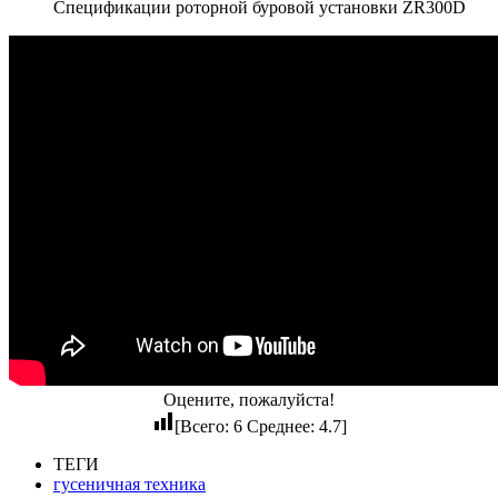
Спецификации роторной буровой установки ZR300D
Оцените, пожалуйста!
[Всего:
6
Среднее:
4.7
]
ТЕГИ
гусеничная техника