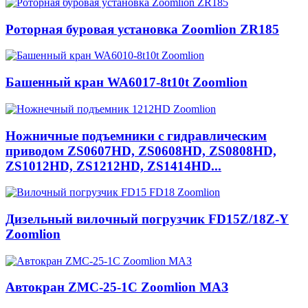
Роторная буровая установка Zoomlion ZR185
Башенный кран WA6017-8t10t Zoomlion
Ножничные подъемники с гидравлическим
приводом ZS0607HD, ZS0608HD, ZS0808HD,
ZS1012HD, ZS1212HD, ZS1414HD...
Дизельный вилочный погрузчик FD15Z/18Z-Y
Zoomlion
Автокран ZMC-25-1С Zoomlion МАЗ