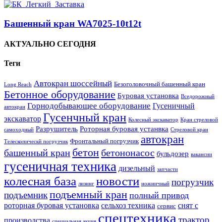
Башенный кран WA7025-10t12t
АКТУАЛЬНО СЕГОДНЯ
Теги
Автокран шоссейный
Безоголовочный башенный кран
Long Reach
Бетонное оборудование
Буровая установка
Вседорожный
Горнодобывающее оборудование
Гусеничный
автокран
Гусенчный кран
экскаватор
Колесный экскаватор
Кран стреловой
Разрушитель
Роторная буровая устанвка
самоходный
Стреловой кран
автокран
Фронтальный погрузчик
Телескопическй погрузчик
бетон
башенный кран
бетононасос
бульдозер
вакансии
гусеничная техника
дизельный
запчасти
колесная база
новости
погрузчик
лизинг
ножничный
подъемный кран
подъемник
полный привод
роторная буровая установка
сельхоз техника
снят с
сервис
спецтехника
трактор
производства
специальная акция