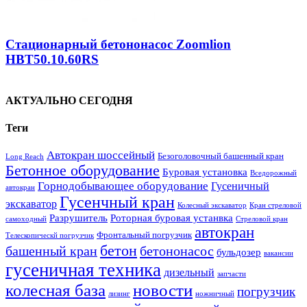
Стационарный бетононасос Zoomlion
HBT50.10.60RS
АКТУАЛЬНО СЕГОДНЯ
Теги
Автокран шоссейный
Безоголовочный башенный кран
Long Reach
Бетонное оборудование
Буровая установка
Вседорожный
Горнодобывающее оборудование
Гусеничный
автокран
Гусенчный кран
экскаватор
Колесный экскаватор
Кран стреловой
Разрушитель
Роторная буровая устанвка
самоходный
Стреловой кран
автокран
Фронтальный погрузчик
Телескопическй погрузчик
бетон
башенный кран
бетононасос
бульдозер
вакансии
гусеничная техника
дизельный
запчасти
колесная база
новости
погрузчик
лизинг
ножничный