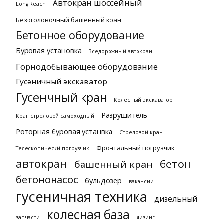
Автокран шоссейный
Long Reach
Безоголовочный башенный кран
Бетонное оборудование
Буровая установка
Вседорожный автокран
Горнодобывающее оборудование
Гусеничный экскаватор
Гусенчный кран
Колесный экскаватор
Разрушитель
Кран стреловой самоходный
Роторная буровая устанвка
Стреловой кран
Фронтальный погрузчик
Телескопическй погрузчик
автокран
бетон
башенный кран
бетононасос
бульдозер
вакансии
гусеничная техника
дизельный
колесная база
запчасти
лизинг