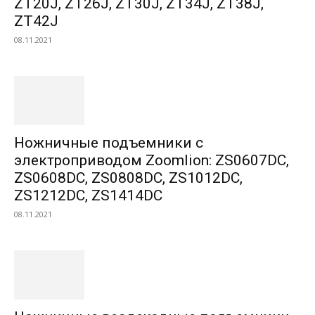
ZT20J, ZT26J, ZT30J, ZT34J, ZT38J,
ZT42J
08.11.2021
Ножничные подъемники с
электроприводом Zoomlion: ZS0607DC,
ZS0608DC, ZS0808DC, ZS1012DC,
ZS1212DC, ZS1414DC
08.11.2021