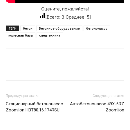
Оцените, пожалуйста!
[Всего:
3
Среднее:
5
]
ТЕГИ
бетон
Бетонное оборудование
бетононасос
колесная база
спецтехника
Предыдущая статья
Следующая статья
Стационарный бетононасос
Автобетононасос 49X-6RZ
Zoomlion HBT80.16.174RSU
Zoomlion