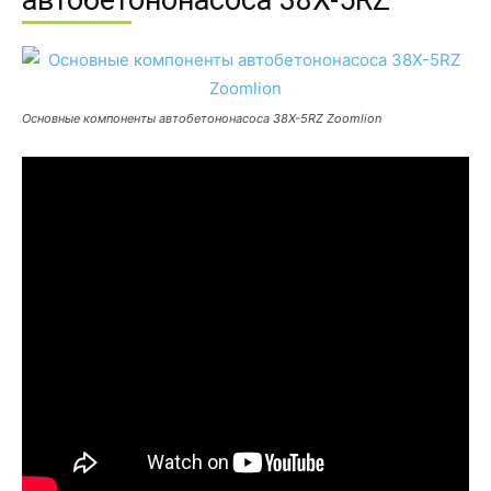
автобетононасоса 38X-5RZ
Основные компоненты автобетононасоса 38X-5RZ Zoomlion