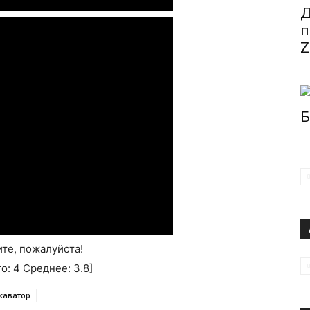
Д
п
Z
Б
те, пожалуйста!
го:
4
Среднее:
3.8
]
каватор