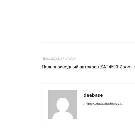
Предыдущая статья
Полноприводный автокран ZAT4500 Zoomli
deebase
https://zoomlionheavy.ru