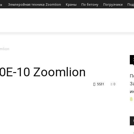
Землеройная техника Zoomlion
Краны
По бетону
Погрузчики
Под
ия
ОМПАНИИ
КАТАЛОГ
КРАНЫ
ЭКСКАВАТОРЫ
mlion
0E-10 Zoomlion
П
З
5531
0
и
8