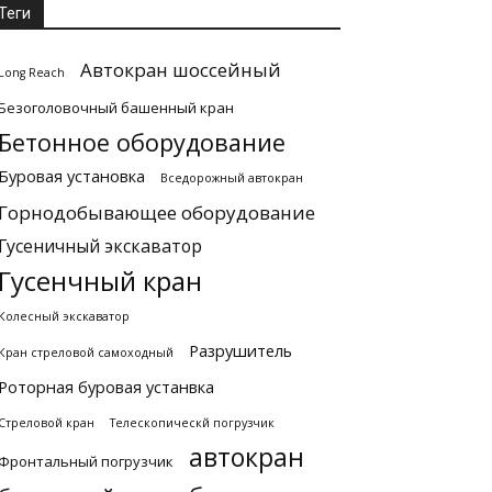
Теги
Автокран шоссейный
Long Reach
Безоголовочный башенный кран
Бетонное оборудование
Буровая установка
Вседорожный автокран
Горнодобывающее оборудование
Гусеничный экскаватор
Гусенчный кран
Колесный экскаватор
Разрушитель
Кран стреловой самоходный
Роторная буровая устанвка
Стреловой кран
Телескопическй погрузчик
автокран
Фронтальный погрузчик