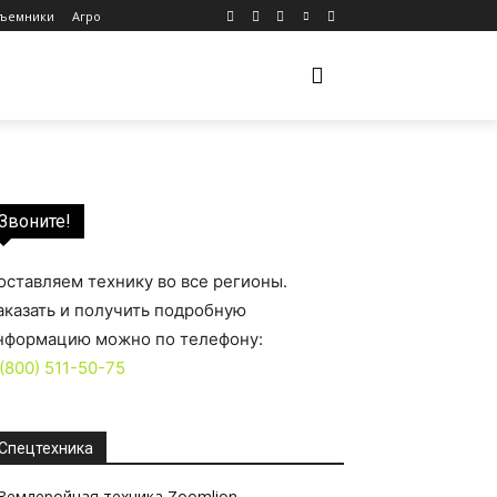
ъемники
Агро
СЕРВИС
ЗАПЧАСТИ
КОНТАКТЫ
MORE
Звоните!
оставляем технику во все регионы.
аказать и получить подробную
нформацию можно по телефону:
 (800) 511-50-75
Спецтехника
Землеройная техника Zoomlion