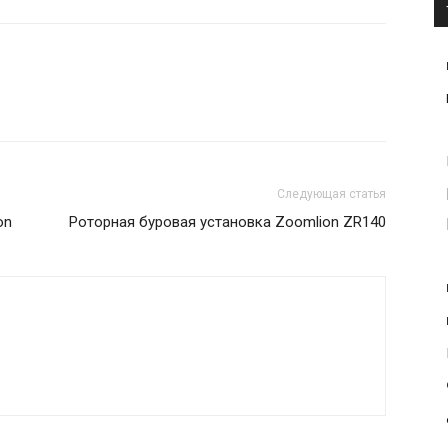
Следующая статья
on
Роторная буровая установка Zoomlion ZR140