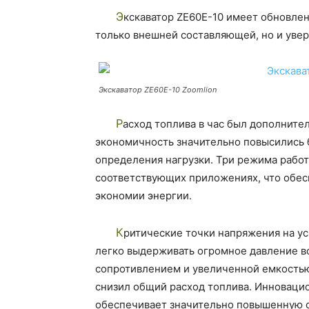
Экскаватор ZE60E-10 имеет обновленную расцветку Zoomlion, которая является не
только внешней составляющей, но и уве
Экскаватор ZE60E-10 Zoomlion
Расход топлива в час был дополнительно снижен, а эффективность работы и топливная
экономичность значительно повысились 
определения нагрузки. Три режима рабо
соответствующих приложениях, что обе
экономии энергии.
Критические точки напряжения на усиленной и утолщенной стреле позволяют стреле
легко выдерживать огромное давление в
сопротивлением и увеличенной емкостью
снизил общий расход топлива. Инноваци
обеспечивает значительно повышенную 