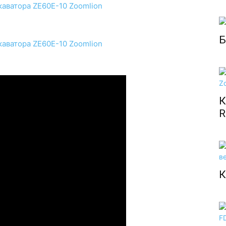
Б
К
R
К