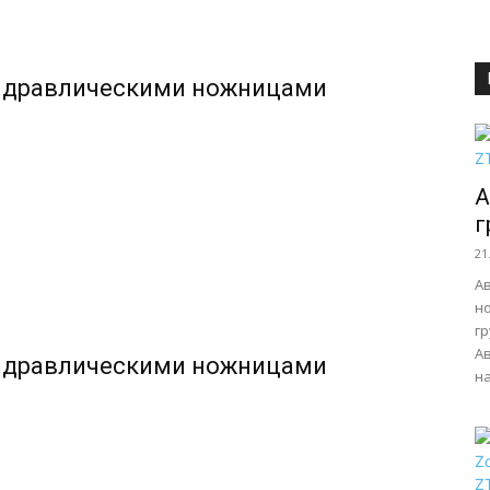
гидравлическими ножницами
А
г
21
Ав
н
г
А
гидравлическими ножницами
на