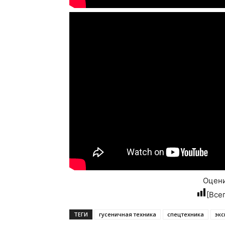
Оцени
[Все
ТЕГИ
гусеничная техника
спецтехника
экс