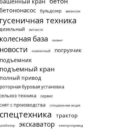
бетон
башенный кран
бетононасос
бульдозер
вакансии
гусеничная техника
дизельный
запчасти
колесная база
лизинг
новости
погрузчик
ножничный
подъемник
подъемный кран
полный привод
роторная буровая установка
сельхоз техника
сервис
снят с производства
специальная акция
спецтехника
трактор
экскаватор
штабелер
электропривод