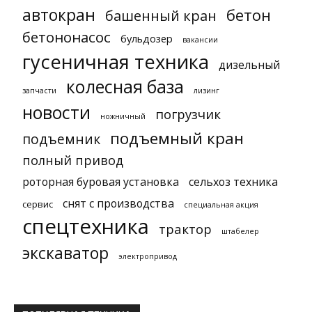
автокран
бетон
башенный кран
бетононасос
бульдозер
вакансии
гусеничная техника
дизельный
колесная база
запчасти
лизинг
новости
погрузчик
ножничный
подъемный кран
подъемник
полный привод
роторная буровая установка
сельхоз техника
снят с производства
сервис
специальная акция
спецтехника
трактор
штабелер
экскаватор
электропривод