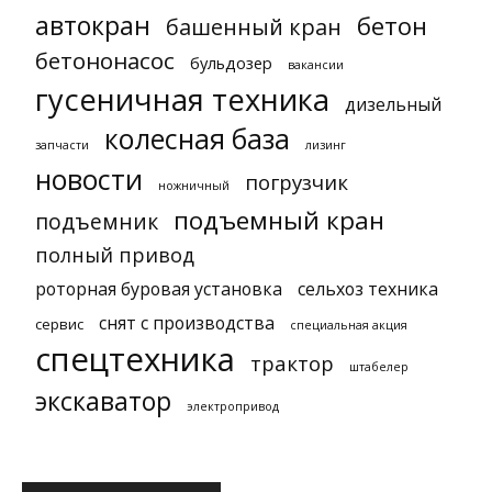
автокран
бетон
башенный кран
бетононасос
бульдозер
вакансии
гусеничная техника
дизельный
колесная база
запчасти
лизинг
новости
погрузчик
ножничный
подъемный кран
подъемник
полный привод
роторная буровая установка
сельхоз техника
снят с производства
сервис
специальная акция
спецтехника
трактор
штабелер
экскаватор
электропривод